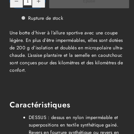
Épuisé
la
la
quantité
quantité
de
de
Sorel
Sorel
Rupture de stock
Bottes
Bottes
d&#39;hiver
d&#39;hiver
Whitney
Whitney
Une botte d’hiver à l’allure sportive avec une coupe
II
II
Short
Short
légère. En plus d’être imperméables, elles sont dotées
Lace
Lace
de 200 g d’isolation et doublés en micropolaire ultra-
Femme
Femme
chaude. L’assise plantaire et la semelle en caoutchouc
sont conçues pour des kilomètres et des kilomètres de
confort.
Caractéristiques
DESSUS : dessus en nylon imperméable et
superpositions en textile synthétique gainé.
Revers en fourrure synthétique ou revers en