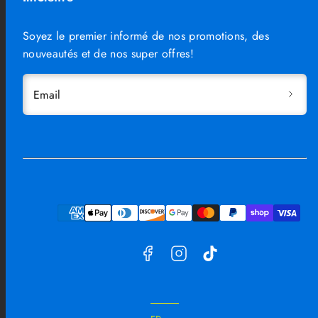
Soyez le premier informé de nos promotions, des
nouveautés et de nos super offres!
Email
Facebook
Instagram
TikTok
Moyens
de
paiement