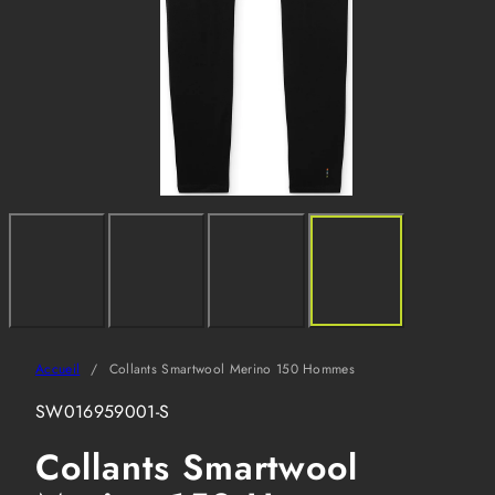
Accueil
Collants Smartwool Merino 150 Hommes
SKU:
SW016959001-S
Collants Smartwool