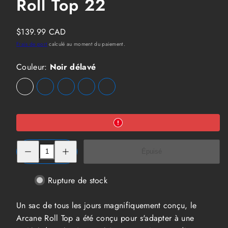
Roll Top 22
Prix
$139.99 CAD
habituel
Frais de port
calculé au moment du paiement.
Couleur:
Noir délavé
Noir
Option
Bleu
Option
Vert
Option
Gris
Option
Feuille
Option
délavé
non
observateur
non
Matcha
non
moyen
non
de
non
disponible
d'étoiles
disponible
Chiné
disponible
chiné
disponible
Pin
disponible
Vert
Bruyère
Réduire
Augmenter
Épuisé
la
la
quantité
quantité
de
de
Sac
Sac
Rupture de stock
à
à
dos
dos
Osprey
Osprey
Un sac de tous les jours magnifiquement conçu, le
Arcane
Arcane
Roll
Roll
Arcane Roll Top a été conçu pour s'adapter à une
Top
Top