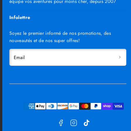
équipe vos aventures pour moins cher, depuis 2007
Infolettre
Soyez le premier informé de nos promotions, des
nouveautés et de nos super offres!
Email
Facebook
Instagram
TikTok
Moyens
de
paiement