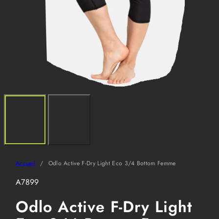
Accueil
Odlo Active F-Dry Light Eco 3/4 Bottom Femme
SKU:
A7899
Odlo Active F-Dry Light