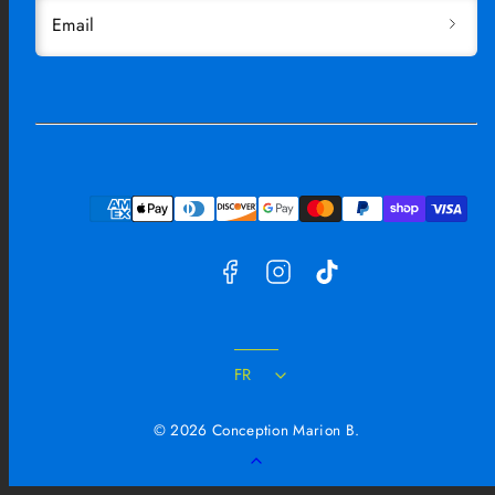
Email
Facebook
Instagram
TikTok
Moyens
de
paiement
FR
© 2026 Conception Marion B.
Retour
en