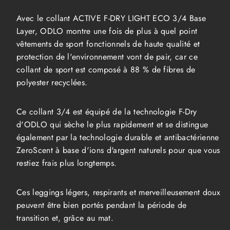
F-
F-
Dry
Dry
Avec le collant ACTIVE F-DRY LIGHT ECO 3/4 Base
Light
Light
Eco
Eco
Layer, ODLO montre une fois de plus à quel point
3/4
3/4
vêtements de sport fonctionnels de haute qualité et
Bottom
Bottom
Femme
Femme
protection de l'environnement vont de pair, car ce
collant de sport est composé à 88 % de fibres de
polyester recyclées.
Ce collant 3/4 est équipé de la technologie F-Dry
d'ODLO qui sèche le plus rapidement et se distingue
également par la technologie durable et antibactérienne
ZeroScent à base d'ions d'argent naturels pour que vous
restiez frais plus longtemps.
Ces leggings légers, respirants et merveilleusement doux
peuvent être bien portés pendant la période de
transition et, grâce au mat.