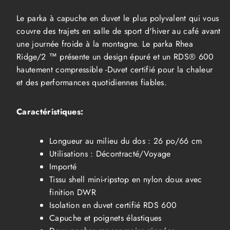
Rhea
Rhea
Ridge
Ridge
Le parka à capuche en duvet le plus polyvalent qui vous
2
2
Jacket
Jacket
couvre des trajets en salle de sport d'hiver au café avant
Femme
Femme
une journée froide à la montagne. Le parka Rhea
Ridge/2 ™ présente un design épuré et un RDS® 600
hautement compressible -Duvet certifié pour la chaleur
et des performances quotidiennes fiables.
Caractéristiques:
Longueur au milieu du dos : 26 po/66 cm
Utilisations : Décontracté/Voyage
Importé
Tissu shell mini-ripstop en nylon doux avec
finition DWR
Isolation en duvet certifié RDS 600
Capuche et poignets élastiques