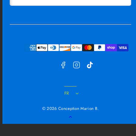
Facebook
Instagram
TikTok
Moyens
de
paiement
FR
© 2026 Conception Marion B.
Retour
en
haut