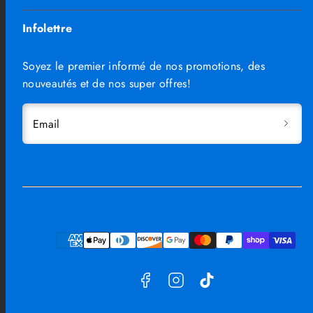
Infolettre
Soyez le premier informé de nos promotions, des
nouveautés et de nos super offres!
Email
Facebook
Instagram
TikTok
Moyens
de
paiement