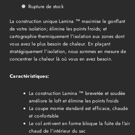
Mountain
Mountain
Rupture de stock
Hardwear
Hardwear
Sac
Sac
de
de
La construction unique Lamina ™ maximise le gonflant
Couchage
Couchage
Lamina
Lamina
de votre isolation; élimine les points froids; et
-9°C
-9°C
cartographie thermiquement l'isolation aux zones dont
Long
Long
Femme
Femme
vous avez le plus besoin de chaleur. En plaçant
stratégiquement l'isolation, nous sommes en mesure de
concentrer la chaleur là où vous en avez besoin.
Caractéristiques:
La construction Lamina ™ brevetée et soudée
améliore le loft et élimine les points froids
La coupe momie standard est efficace, chaude
et confortable
Le col anti-vent en forme bloque la fuite de l'air
chaud de l'intérieur du sac