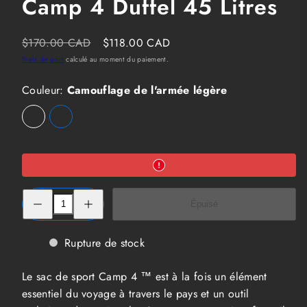
Camp 4 Duffel 45 Litres
Prix
Prix
$170.00 CAD
$118.00 CAD
habituel
soldé
Frais de port
calculé au moment du paiement.
Couleur:
Camouflage de l'armée légère
Camouflage
Option
Noir
Option
de
non
non
l'armée
disponible
disponible
légère
Réduire
Augmenter
Épuisé
la
la
quantité
quantité
de
de
Mountain
Mountain
Rupture de stock
Hardwear
Hardwear
Camp
Camp
4
4
Le sac de sport Camp 4 ™ est à la fois un élément
Duffel
Duffel
45
45
essentiel du voyage à travers le pays et un outil
Litres
Litres