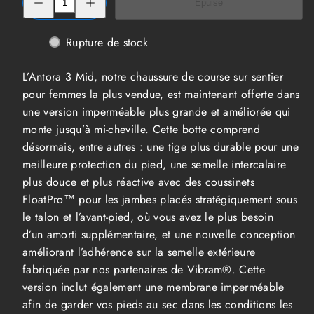
Épuisé
la
la
quantité
quantité
de
de
Bottes
Bottes
Rupture de stock
d&#39;hiver
d&#39;hiver
Merrell
Merrell
Antora
Antora
L’Antora 3 Mid, notre chaussure de course sur sentier
3
3
Thermo
Thermo
pour femmes la plus vendue, est maintenant offerte dans
Mid
Mid
une version imperméable plus grande et améliorée qui
Zip
Zip
WP
WP
monte jusqu’à mi-cheville. Cette botte comprend
Femmes
Femmes
désormais, entre autres : une tige plus durable pour une
meilleure protection du pied, une semelle intercalaire
plus douce et plus réactive avec des coussinets
FloatPro™ pour les jambes placés stratégiquement sous
le talon et l’avant-pied, où vous avez le plus besoin
d’un amorti supplémentaire, et une nouvelle conception
améliorant l’adhérence sur la semelle extérieure
fabriquée par nos partenaires de Vibram®. Cette
version inclut également une membrane imperméable
afin de garder vos pieds au sec dans les conditions les