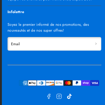
Infolettre
Soyez le premier informé de nos promotions, des
nouveautés et de nos super offres!
Email
Facebook
Instagram
TikTok
Moyens
de
paiement