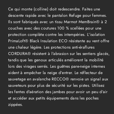
isolés
isolés
Refuge
Refuge
Ce qui monte (colline) doit redescendre. Faites une
Femme
Femme
descente rapide avec le pantalon Refuge pour femmes.
Ils sont fabriqués avec un tissu Marmot MemBrain® à 2
couches avec des coutures 100 % scellées pour une
protection complète contre les intempéries. L'isolation
PrimaLoft® Black Insulation ECO résistante au vent offre
une chaleur légère. Les protections anti-éraflures
CORDURA® résistent à l'abrasion sur les sentiers glacés,
tandis que les genoux articulés améliorent la mobilité
lors des virages serrés. Les guêtres pare-neige internes
aident à empêcher la neige d'entrer. Le réflecteur de
sauvetage en avalanche RECCO® renvoie un signal aux
sauveteurs pour plus de sécurité sur les pistes. Utilisez
les fentes d'aération des jambes pour avoir un peu d'air
et accéder aux petits équipements dans les poches
zippées.