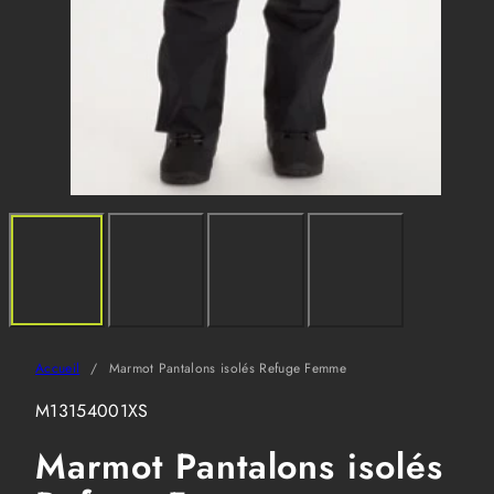
Accueil
Marmot Pantalons isolés Refuge Femme
SKU:
M13154001XS
Marmot Pantalons isolés