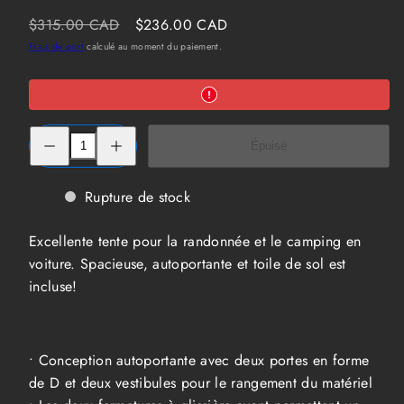
Prix
Prix
$315.00 CAD
$236.00 CAD
habituel
soldé
Frais de port
calculé au moment du paiement.
Réduire
Augmenter
Épuisé
la
la
quantité
quantité
de
de
Tente
Tente
Rupture de stock
Marmot
Marmot
Catalyst
Catalyst
2P
2P
Excellente tente pour la randonnée et le camping en
voiture. Spacieuse, autoportante et toile de sol est
incluse!
• Conception autoportante avec deux portes en forme
de D et deux vestibules pour le rangement du matériel