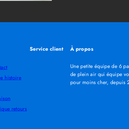
Service client
À propos
Une petite équipe de 6 p
tact
de plein air qui équipe v
e histoire
pour moins cher, depuis
Q
aison
tique retours