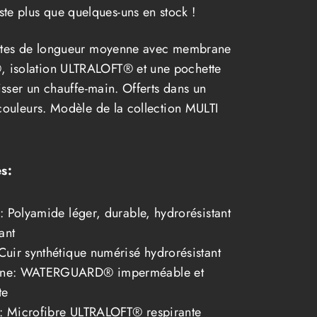
este plus que quelques-uns en stock !
s
ttes de longueur moyenne avec membrane
solation ULTRALOFT® et une pochette
isser un chauffe-main. Offerts dans un
ouleurs. Modèle de la collection MULTI
s:
: Polyamide léger, durable, hydrorésistant
ant
uir synthétique numérisé hydrorésistant
ne: WATERGUARD® imperméable et
te
n: Microfibre ULTRALOFT® respirante