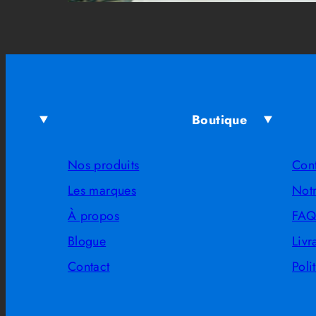
Boutique
Nos produits
Con
Les marques
Notr
À propos
FA
Blogue
Livr
Contact
Poli