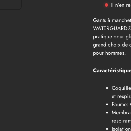
Gants
Gants
Il n'en r
Kombi
Kombi
Original
Original
Hommes
Homme
Gants à manche
WATERGUARD®, i
pratique pour gl
grand choix de c
pour hommes.
Caractéristique
Coquille
et respir
Paume: C
Membra
respiran
Isolatio