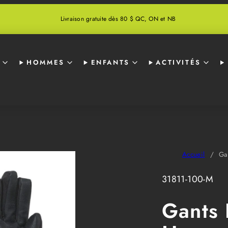
Livraison gratuite dès 80 $ QC, ON et NB
S
HOMMES
ENFANTS
ACTIVITÉS
Image
du
Accueil
Ga
produit
2,
SKU:
31811-100-M
s'ouvre
dans
Gants 
une