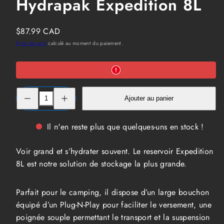
Hydrapak Expedition 8L
Prix
$87.99 CAD
habituel
Frais de port
calculé au moment du paiement.
Réduire
Augmenter
Ajouter au panier
la
la
quantité
quantité
de
de
Réservoir
Réservoir
Il n'en reste plus que quelques-uns en stock !
d&#39;eau
d&#39;eau
Hydrapak
Hydrapak
Expedition
Expedition
Voir grand et s’hydrater souvent. Le reservoir Expedition
8L
8L
8L est notre solution de stockage la plus grande.
Parfait pour le camping, il dispose d’un large bouchon
équipé d’un Plug-N-Play pour faciliter le versement, une
poignée souple permettant le transport et la suspension