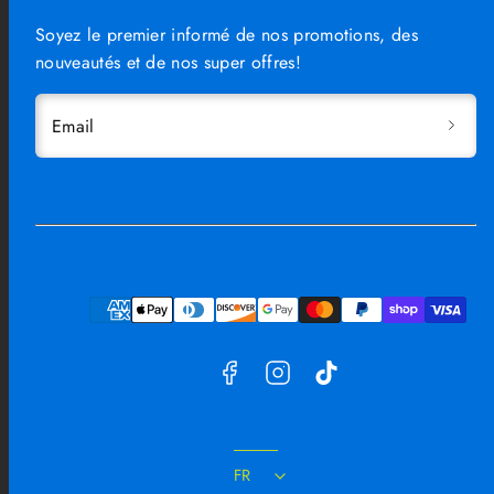
Soyez le premier informé de nos promotions, des
nouveautés et de nos super offres!
Email
Facebook
Instagram
TikTok
Moyens
de
paiement
FR