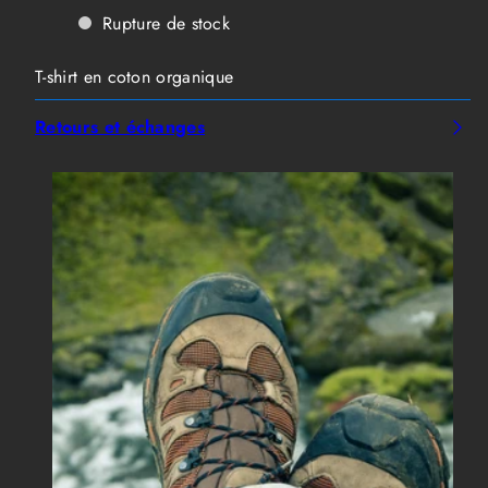
Helly
Helly
Rupture de stock
Hansen
Hansen
F2F
F2F
Organic
Organic
T-shirt en coton organique
Cotton
Cotton
T-
T-
Shirt
Shirt
Retours et échanges
Hommes
Hommes