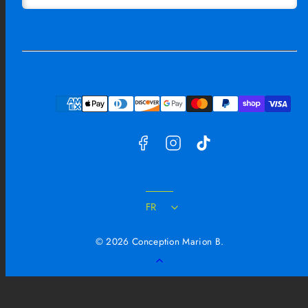
Facebook
Instagram
TikTok
Moyens
de
paiement
FR
© 2026 Conception Marion B.
Retour
en
haut