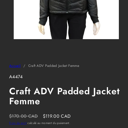
Accueil
Craft ADV Padded Jacket Femme
SKU:
A4474
Craft ADV Padded Jacket
Femme
Prix
Prix
$170.00 CAD
$119.00 CAD
habituel
soldé
Frais de port
calculé au moment du paiement.