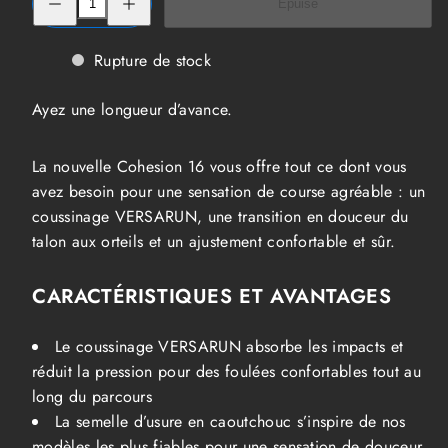
Épuisé
la
la
quantité
quantité
de
de
Chaussures
Chaussures
Rupture de stock
de
de
course
course
Saucony
Saucony
Ayez une longueur d’avance.
Cohesion
Cohesion
16
16
Large
Large
Hommes
Hommes
La nouvelle Cohesion 16 vous offre tout ce dont vous
avez besoin pour une sensation de course agréable : un
coussinage VERSARUN, une transition en douceur du
talon aux orteils et un ajustement confortable et sûr.
CARACTÉRISTIQUES ET AVANTAGES
Le coussinage VERSARUN absorbe les impacts et
réduit la pression pour des foulées confortables tout au
long du parcours
La semelle d’usure en caoutchouc s’inspire de nos
modèles les plus fiables pour une sensation de douceur