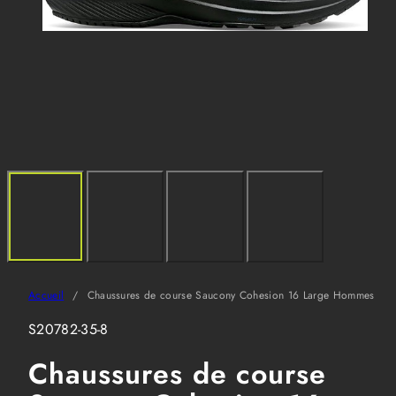
Accueil
Chaussures de course Saucony Cohesion 16 Large Hommes
SKU:
S20782-35-8
Chaussures de course