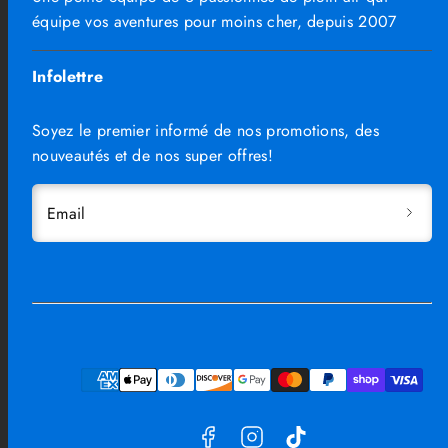
équipe vos aventures pour moins cher, depuis 2007
Infolettre
Soyez le premier informé de nos promotions, des
nouveautés et de nos super offres!
Email
Facebook
Instagram
TikTok
Moyens
de
paiement