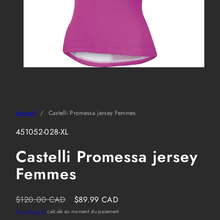
Accueil
Castelli Promessa jersey Femmes
SKU:
451052-028-XL
Castelli Promessa jersey
Femmes
Prix
Prix
$120.00 CAD
$89.99 CAD
habituel
soldé
Frais de port
calculé au moment du paiement.