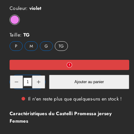
Couleur:
violet
violet
Taille:
TG
Option
Option
Option
P
M
G
TG
non
non
non
disponible
disponible
disponible
Réduire
Augmenter
Ajouter au panier
la
la
quantité
quantité
de
de
Castelli
Castelli
Il n'en reste plus que quelques-uns en stock !
Promessa
Promessa
jersey
jersey
Femmes
Femmes
Caractéristiques du Castelli Promessa jersey
Femmes